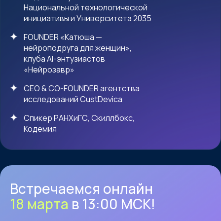
Национальной технологической
инициативы и Университета 2035
FOUNDER «Катюша —
нейроподруга для женщин»,
клуба AI-энтузиастов
«Нейрозавр»
CEO & CO-FOUNDER агентства
исследований CustDevica
Спикер РАНХиГС, Скиллбокс,
Кодемия
Встречаемся онлайн
18 марта
в 13:00 МСК!