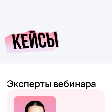
Встречаемся онлайн
29 августа в 11:00 МСК
Зарегистрируйтесь на вебинар и
получите инструменты, которые
помогают обучать и удерживать
молодых сотрудников
+7