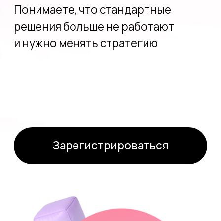
О чём поговорим
на вебинаре
Почему деление на Z, Y, X больше
мешает,
чем помогает — и как
подходить к обучению без ярлыков
Какие форматы обучения