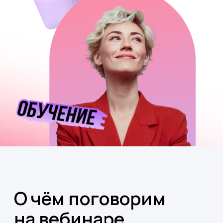
молодёжи больше не работают
и продолжают сливать бюджеты
Как победить «второй экран»
и удержать внимание,
не превращая обучение в шоу
Что реально важно молодым
сотрудникам
— и почему у них
другие ожидания от развития
Разберём кейсы компаний,
которые пересобрали обучение
под новое поколение