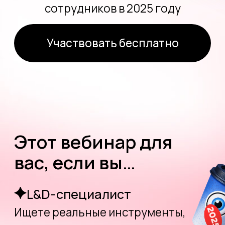
Этот вебинар для
вас, если вы…
L&D-специалист
Ищете реальные инструменты,
которые помогают удерживать
внимание Z‑поколения
HRD
Хотите выстроить обучение,
которое действительно вовлекает
и развивает
HR
Замечаете, что молодые
сотрудники теряют интерес уже