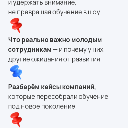
Эксперты вебинара
Эльвина
Шарафутдинова
Руководитель маркетинга БЮ
«Обучение», МТС Линк
Тема:
Обучение без
стереотипов: развеиваем
мифы и выключаем «второй
экран»