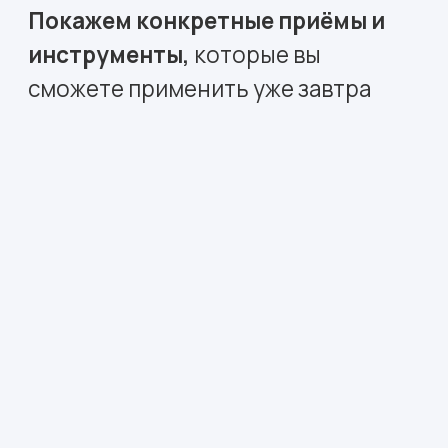
Марина Арефьева
HRD Lerna, эксперт с 12+ годами
в корпоративном обучении
Тема:
Перезагрузка обучения:
как мотивировать и развивать
молодое поколение
сотрудников