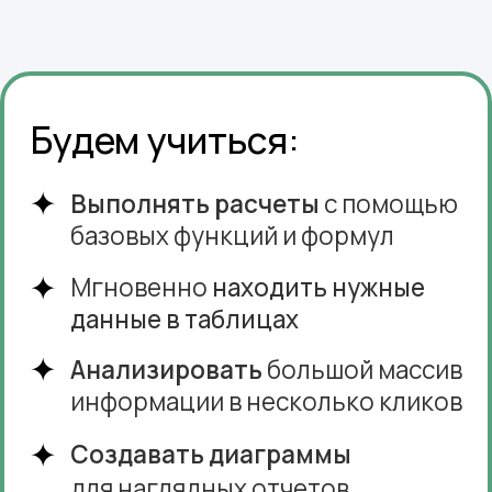
Доступ к бесплатному
вебинару
Узнайте, как стать уверенным
пользователем Excel
и автоматизировать рутинные
задачи.
PDF-гайд
«3 скрытые функции Excel, которые
вы точно не использовали (но
должны!)» — получите сразу после
регистрации.