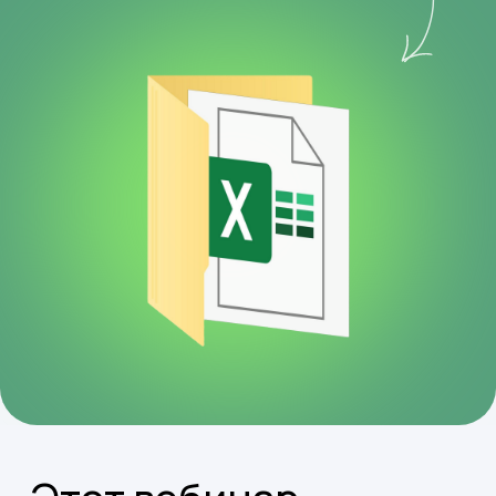
Для тех, кто уже работает
с Excel, но хочет делать
больше за меньшее время.
Для новичков, которые
хотят понять Excel
и использовать его для
своих задач.
Для профессионалов,
стремящихся
оптимизировать свою
работу с данными
и отчетами.
Для тех, кто хочет
добавить пометку
«Уверенный пользователь