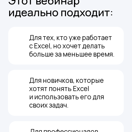
Excel»
в своё портфолио.
Участвовать бесплатно
Будем учиться:
Выполнять расчеты
с помощью
базовых функций и формул
Мгновенно
находить нужные
данные в таблицах
Анализировать
большой массив
информации в несколько кликов
Создавать диаграммы
для наглядных отчетов