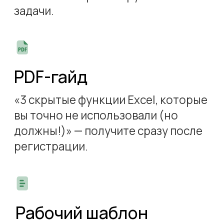
Аналитик
, доцент кафедры
цифровой экономики
и коммуникации Уфимского
университета науки и технологий,
кандидат технических наук
Специализация
— анализ
социально-экономических
явлений и процессов,
математическое моделирование
и анализ данных в экономике,
бизнес-анализ, финансово-
экономические модели
Опыт преподавания Excel:
10 лет в университете
и на профессиональных
курсах