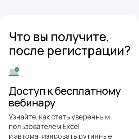
использования программы.
Принять участие
Вебинар проведёт
Зоя
Максименко
«Excel — не просто таблицы.
Это инструмент, который помогает
экономить время и быть
эффективнее»