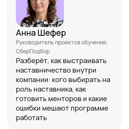
За 1 час покажем, как связать обучение,
практику и наставничество в систему,
которая не ломается после запуска
Дата:
28 мая
Время:
13:00 по МСК
Формат:
Прямой эфир
Карточки для HR «Разговор
начистоту»