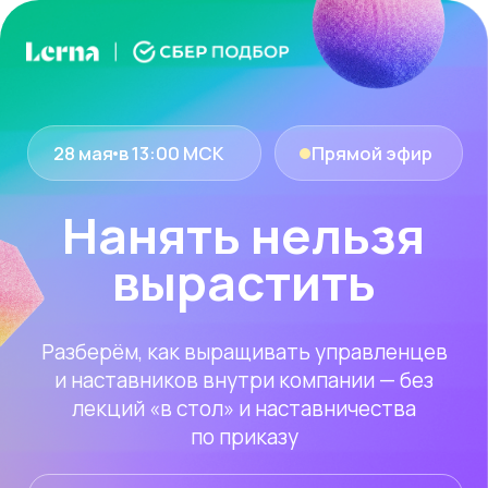
28 мая
в 13:00 МСК
Прямой эфир
Нанять нельзя
вырастить
Разберём, как выращивать управленцев
и наставников внутри компании — без
лекций «в стол» и наставничества
по приказу
После регистрации — карточки
для HR «Разговор начистоту»