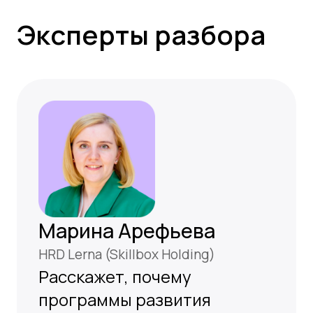
управленческие
симуляторы, рабочие кейсы
и AI-поддержка помогают
перейти от знаний к
действиям
Анна Шефер
Руководитель проектов обучения,